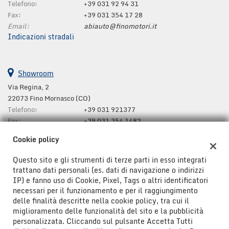
Telefono:
+39 031 92 94 31
Fax:
+39 031 354 17 28
Email:
abiauto@finomotori.it
Indicazioni stradali
Showroom
Via Regina, 2
22073 Fino Mornasco (CO)
Telefono:
+39 031 921377
Fax:
+39 031 354 1482
Email:
info@finomotori.it
Cookie policy
Indicazioni stradali
Questo sito e gli strumenti di terze parti in esso integrati
Dati fiscali:
trattano dati personali (es. dati di navigazione o indirizzi
Finomotori s.a.s. di Luca e Matteo Cairoli e C.
IP) e fanno uso di Cookie, Pixel, Tags o altri identificatori
S.S. Dei Giovi, 44, Fino Mornasco (CO)
necessari per il funzionamento e per il raggiungimento
C.F/P.IVA:
01722320130
delle finalità descritte nella cookie policy, tra cui il
Registro delle imprese:
CO 211261
miglioramento delle funzionalità del sito e la pubblicità
personalizzata. Cliccando sul pulsante Accetta Tutti