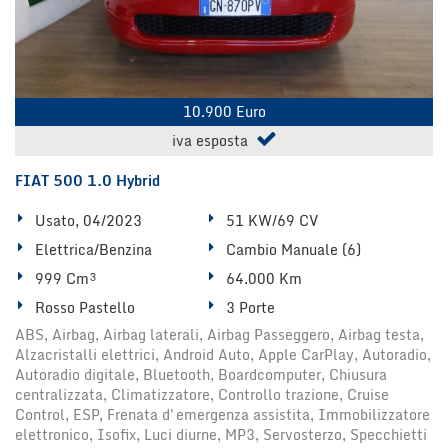
tta
i
mpre
Cookie necessari
litato
10.900 Euro
iva esposta
Cookie delle preferenze
FIAT 500 1.0 Hybrid
Cookie per il miglioramento dell'esperienza utente
Usato, 04/2023
51 KW/69 CV
Cookie analitici
Elettrica/Benzina
Cambio Manuale (6)
999 Cm³
64.000 Km
Cookie di marketing
Rosso Pastello
3 Porte
ABS, Airbag, Airbag laterali, Airbag Passeggero, Airbag testa,
Alzacristalli elettrici, Android Auto, Apple CarPlay, Autoradio,
Leggi
Autoradio digitale, Bluetooth, Boardcomputer, Chiusura
la
centralizzata, Climatizzatore, Controllo trazione, Cruise
cookie
Control, ESP, Frenata d'emergenza assistita, Immobilizzatore
policy
elettronico, Isofix, Luci diurne, MP3, Servosterzo, Specchietti