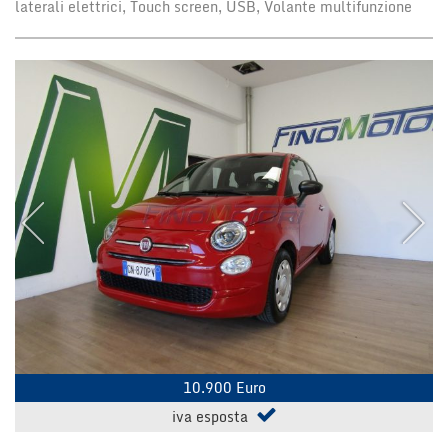
laterali elettrici, Touch screen, USB, Volante multifunzione
Salva
le
impostazioni
10.900 Euro
iva esposta