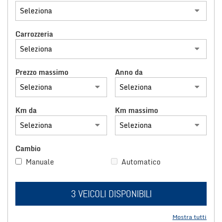
tracciamento
che
NOLEGGIO LUNGO TERMINE
adottiamo
per
Carrozzeria
offrire
CONTATTACI
le
funzionalità
Prezzo massimo
Anno da
e
svolgere
le
attività
Km da
Km massimo
di
seguito
descritte.
Per
Cambio
ottenere
maggiori
Manuale
Automatico
informazioni
sull'utilità
e
3 VEICOLI DISPONIBILI
sul
funzionamento
Mostra tutti
di