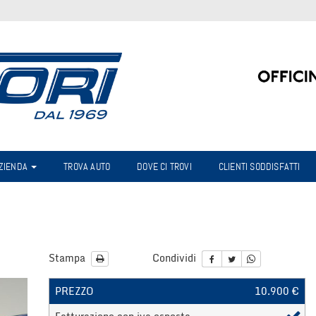
AZIENDA
TROVA AUTO
DOVE CI TROVI
CLIENTI SODDISFATTI
Stampa
Condividi
PREZZO
10.900 €