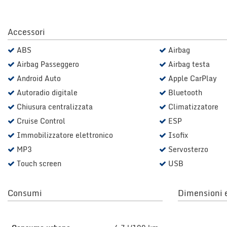
questi
strumenti
di
Accessori
tracciamento
si
ABS
Airbag
rimanda
Airbag Passeggero
Airbag testa
alla
Android Auto
Apple CarPlay
cookie
policy.
Autoradio digitale
Bluetooth
Puoi
Chiusura centralizzata
Climatizzatore
rivedere
e
Cruise Control
ESP
modificare
Immobilizzatore elettronico
Isofix
le
MP3
Servosterzo
tue
scelte
Touch screen
USB
in
qualsiasi
momento.
Consumi
Dimensioni e