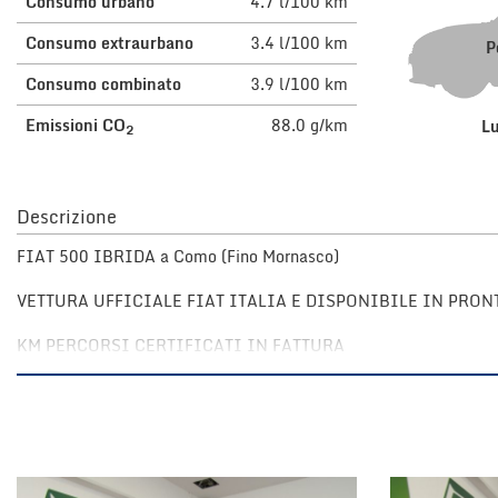
Consumo urbano
4.7 l/100 km
tta
i
Consumo extraurbano
3.4 l/100 km
P
Consumo combinato
3.9 l/100 km
mpre
Cookie necessari
Emissioni CO
88.0 g/km
L
2
litato
Cookie delle preferenze
Descrizione
Cookie per il miglioramento dell'esperienza utente
FIAT 500 IBRIDA a Como (Fino Mornasco)
Cookie analitici
VETTURA UFFICIALE FIAT ITALIA E DISPONIBILE IN PRO
Cookie di marketing
KM PERCORSI CERTIFICATI IN FATTURA
DOTAZIONE:
LUCI DIURNE