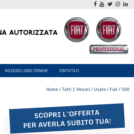
NOLEGGIO LUNGO TERMINE
CONTATTACI
Home
/
Tutti I Veicoli
/
Usato
/
Fiat
/
500
SCOPRI L'OFFERTA
PER AVERLA SUBITO TUA!