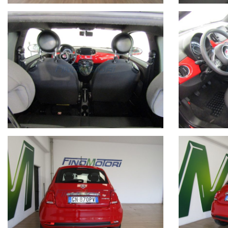
POSSIBILE PERMUTA O ROTTAMAZIONE
We speak english (Rif. Mr.Paolo).
VENITE A TROVARCI NELLA SEDE VENDITA IN VIA REGIN
MIGLIORI MARCHE.
GUARDATE IL NOSTRO PARCO AUTO TRAMITE IL SEGUENTE LINK
Le informazioni relative a vetture e documentazione, per quant
informativo. L'onere di verifica è riservato all'acquirente.
CONTATTI:
UFFICIO +39 031921377
PAGGI LUCA +39 3489047129
BLANDINO PAOLO +39 3490946429