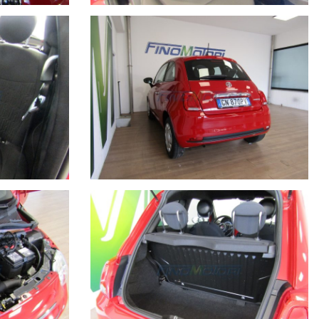
MA DI AUTOVETTURE KM ZERO E D'OCCASIONE DELLE
nto descritto non ha pertanto valore contrattuale ma solo