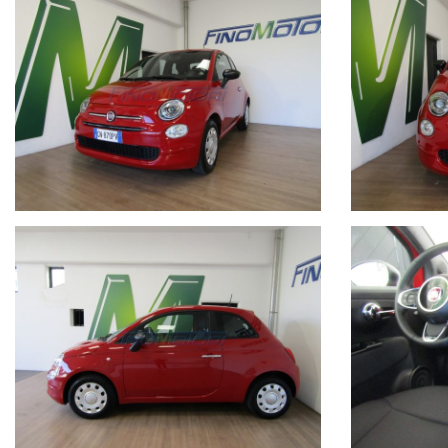
CLIMATIZZATORE
AUTORADIO
ANDROID AUTO
APPLE CAR PLAY
INGRESSI USB
TELEFONO BLUETOOTH
CRUISE CONTROL
VOLANTE MULTIFUNZIONE
ALZACRISTALLI ELETTRICI
SPECCHI RETROVISORI ELETTRICI
ATTACCHI ISOFIX
SEDILI IN TESSUTO NERI
COLORE VERNICE ROSSO
GARANZIA 12 MESI DEL CONCESSIONARIO
IMPORTO FINANZIABILE CON RATE PERSONALIZZATE