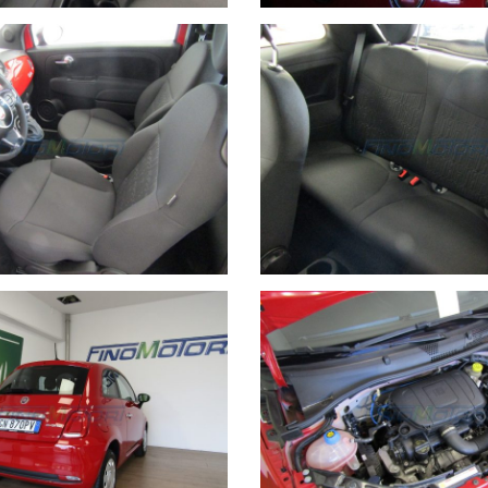
A N.2 A FINO MORNASCO (COMO), TROVERETE UN'AMPIA GAM
 https://www.finomotori.it/lista-veicoli/
o accurate, possono tuttavia contenere errori o imprecisioni. Qua