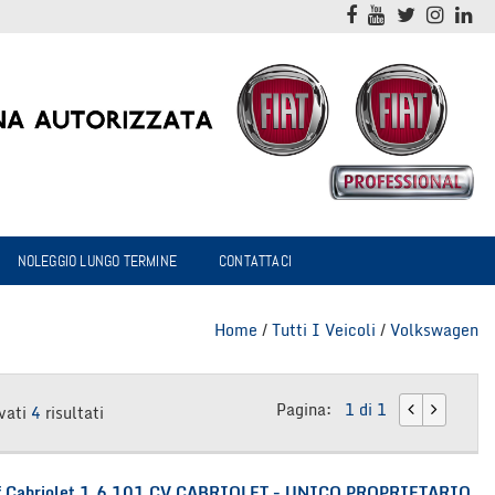
NOLEGGIO LUNGO TERMINE
CONTATTACI
Home
/
Tutti I Veicoli
/
Volkswagen
Pagina:
1 di 1
vati
4
risultati
Cabriolet 1.6 101 CV CABRIOLET - UNICO PROPRIETARIO