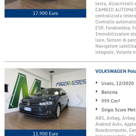
testa, Alzacristalli
CAMBIO AUTOMATICO,
17.900 Euro
centralizzata telec
Controllo automatico
ESP, Fendinebbia, F
Immobilizzatore elet
luce, Sensori di par
Navigatore satellita
integrale, Volante 
VOLKSWAGEN Polo 
Usato, 12/2020
Benzina
999 Cm³
Grigio Scuro Met
ABS, Airbag, Airbag 
Android Auto, Apple
Boardcomputer, Cerc
11.900 Euro