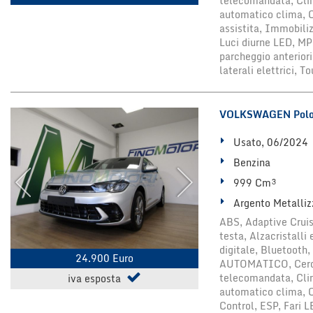
telecomandata, Clim
automatico clima, C
assistita, Immobiliz
Luci diurne LED, MP3
parcheggio anteriori
laterali elettrici, 
VOLKSWAGEN Polo 
Usato, 06/2024
Benzina
999 Cm³
Argento Metalliz
ABS, Adaptive Cruise
testa, Alzacristalli
digitale, Bluetoot
24.900 Euro
AUTOMATICO, Cerchi 
telecomandata, Clim
iva esposta
automatico clima, Co
Control, ESP, Fari 