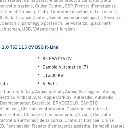
atizzatore, Climatizzatore automatico, 2 zone, Controllo
ontrollo trazione, Cruise Control, ESP, Frenata d'emergenza
zatore elettronico, Isofix, Limitatore di velocità, Luci diurne,
, Park Distance Control, Sedile posteriore sdoppiato, Sensori di
, Sensori di parcheggio posteriori, Servosterzo, Specchietti
Touch screen, USB, Volante multifunzione
1.0 TSI 115 CV DSG R-Line
85 KW/116 CV
Cambio Automatico (7)
11.600 Km
zato
5 Porte
 Control, Airbag, Airbag laterali, Airbag Passeggero, Airbag
 elettrici, Android Auto, Apple CarPlay, Autoradio, Autoradio
h, Boardcomputer, Bracciolo, BRACCIOLO, CAMBIO
in lega, Chiusura centralizzata, Chiusura centralizzata
atizzatore, Climatizzatore automatico, 2 zone, Controllo
ntrollo elettronico della corsia, Controllo trazione, Cruise
LED, Fendinebbia, Frenata d'emergenza assistita, Immobilizzatore