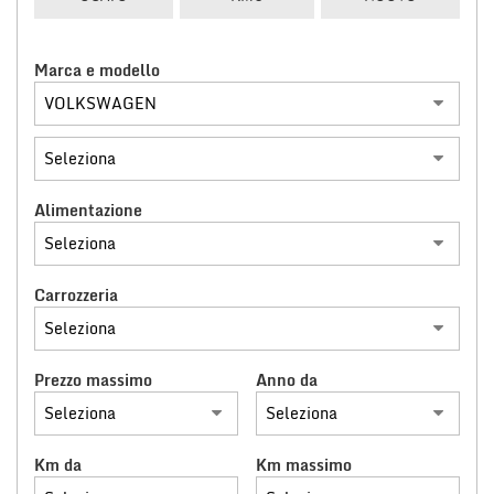
tracciamento
che
NOLEGGIO LUNGO TERMINE
adottiamo
Marca e modello
per
offrire
CONTATTACI
le
funzionalità
e
svolgere
le
Alimentazione
attività
di
seguito
descritte.
Carrozzeria
Per
ottenere
maggiori
Prezzo massimo
Anno da
informazioni
sull'utilità
e
sul
Km da
Km massimo
funzionamento
di