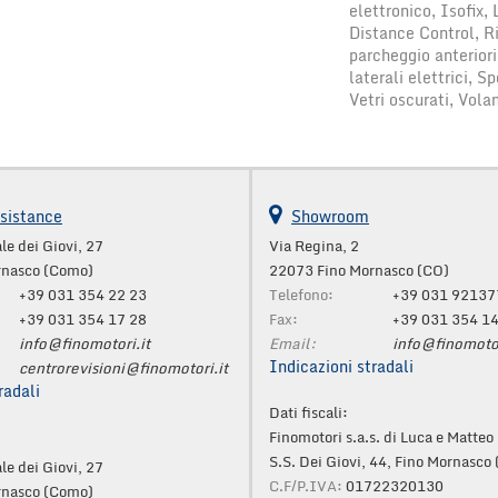
elettronico, Isofix,
Distance Control, Ri
parcheggio anteriori
laterali elettrici, 
Vetri oscurati, Vola
sistance
Showroom
le dei Giovi, 27
Via Regina, 2
rnasco (Como)
22073 Fino Mornasco (CO)
+39 031 354 22 23
Telefono:
+39 031 92137
+39 031 354 17 28
Fax:
+39 031 354 1
info@finomotori.it
Email:
info@finomotor
Indicazioni stradali
centrorevisioni@finomotori.it
radali
Dati fiscali:
Finomotori s.a.s. di Luca e Matteo 
S.S. Dei Giovi, 44, Fino Mornasco
le dei Giovi, 27
C.F/P.IVA:
01722320130
rnasco (Como)