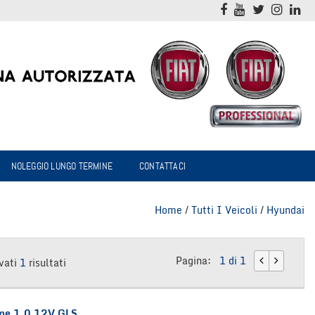
NOLEGGIO LUNGO TERMINE
CONTATTACI
Home
/
Tutti I Veicoli
/
Hyundai
Pagina:
1 di 1
vati
1
risultati
me 1.0 12V GLS