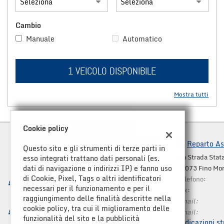
questi
strumenti
Cambio
di
Manuale
Automatico
tracciamento
si
rimanda
alla
1 VEICOLO DISPONIBILE
cookie
policy.
Mostra tutti
Puoi
rivedere
e
Cookie policy
modificare
le
Reparto As
Questo sito e gli strumenti di terze parti in
tue
via Strada Stata
esso integrati trattano dati personali (es.
scelte
dati di navigazione o indirizzi IP) e fanno uso
22073 Fino Mo
in
di Cookie, Pixel, Tags o altri identificatori
qualsiasi
Telefono:
necessari per il funzionamento e per il
momento.
Fax:
raggiungimento delle finalità descritte nella
Email:
cookie policy, tra cui il miglioramento delle
Email:
funzionalità del sito e la pubblicità
Indicazioni st