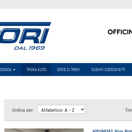
AZIENDA
TROVA AUTO
DOVE CI TROVI
CLIENTI SODDISFATTI
Ordina per:
Tro
HYUNDAI Atos Pri