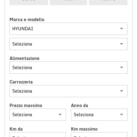
tracciamento
che
NOLEGGIO LUNGO TERMINE
adottiamo
Marca e modello
per
offrire
CONTATTACI
le
funzionalità
e
svolgere
le
Alimentazione
attività
di
seguito
descritte.
Carrozzeria
Per
ottenere
maggiori
Prezzo massimo
Anno da
informazioni
sull'utilità
e
sul
Km da
Km massimo
funzionamento
di