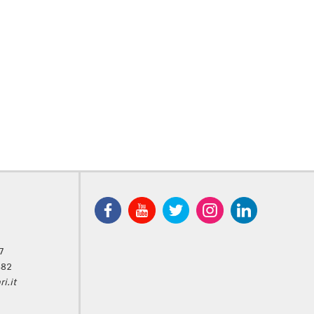
7
482
i.it