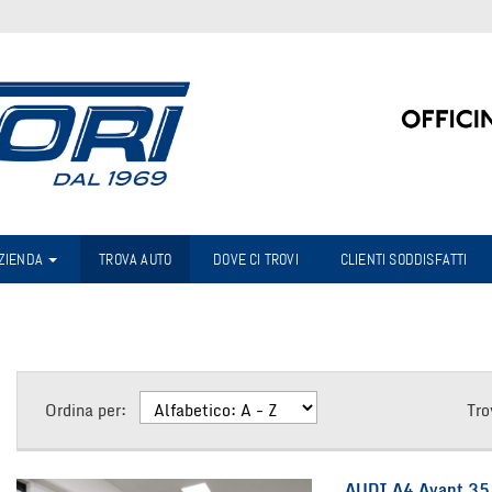
AZIENDA
TROVA AUTO
DOVE CI TROVI
CLIENTI SODDISFATTI
Ordina per:
Tro
AUDI A4 Avant 35 T