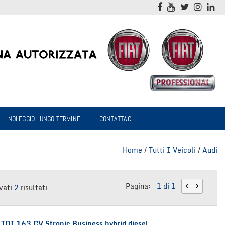
NOLEGGIO LUNGO TERMINE
CONTATTACI
Home
/
Tutti I Veicoli
/
Audi
Pagina:
1 di 1
vati
2
risultati
DI 163 CV Stronic Business hybrid diesel