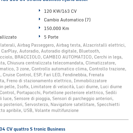
120 KW/163 CV
Cambio Automatico (7)
150.000 Km
allizzato
5 Porte
laterali, Airbag Passeggero, Airbag testa, Alzacristalli elettrici,
 CarPlay, Autoradio, Autoradio digitale, Bluetooth,
acciolo, BRACCIOLO, CAMBIO AUTOMATICO, Cerchi in lega,
ata, Chiusura centralizzata telecomandata, Climatizzatore,
matico, 3 zone, Controllo automatico clima, Controllo trazione,
, Cruise Control, ESP, Fari LED, Fendinebbia, Frenata
ta, Freno di stazionamento elettrico, Immobilizzatore
in pelle, Isofix, Limitatore di velocità, Luci diurne, Luci diurne
ontrol, Portapacchi, Portellone posteriore elettrico, Sedili
i luce, Sensore di pioggia, Sensori di parcheggio anteriori,
o posteriori, Servosterzo, Navigatore satellitare, Specchietti
Tetto apribile, USB, Volante multifunzione
4 CV quattro S tronic Business