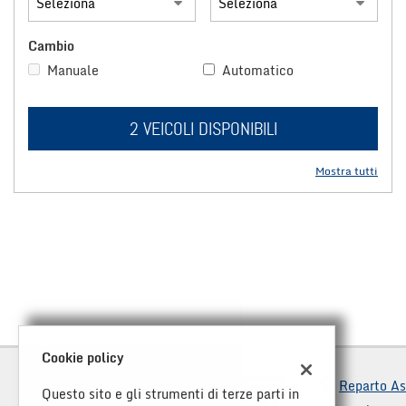
questi
strumenti
Cambio
di
Manuale
Automatico
tracciamento
si
rimanda
alla
2 VEICOLI DISPONIBILI
cookie
policy.
Mostra tutti
Puoi
rivedere
e
modificare
le
tue
scelte
in
qualsiasi
momento.
Cookie policy
Reparto As
Questo sito e gli strumenti di terze parti in