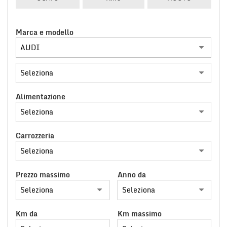
tracciamento
che
NOLEGGIO LUNGO TERMINE
adottiamo
Marca e modello
per
offrire
CONTATTACI
le
funzionalità
e
svolgere
le
Alimentazione
attività
di
seguito
descritte.
Carrozzeria
Per
ottenere
maggiori
Prezzo massimo
Anno da
informazioni
sull'utilità
e
sul
Km da
Km massimo
funzionamento
di