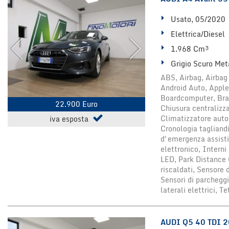
Usato, 05/2020
Elettrica/Diesel
1.968 Cm³
Grigio Scuro Met
ABS, Airbag, Airbag 
Android Auto, Apple
Boardcomputer, Br
22.900 Euro
Chiusura centralizz
Climatizzatore auto
iva esposta
Cronologia tagliandi
d'emergenza assisti
elettronico, Interni 
LED, Park Distance C
riscaldati, Sensore d
Sensori di parcheggi
laterali elettrici, 
AUDI Q5 40 TDI 20