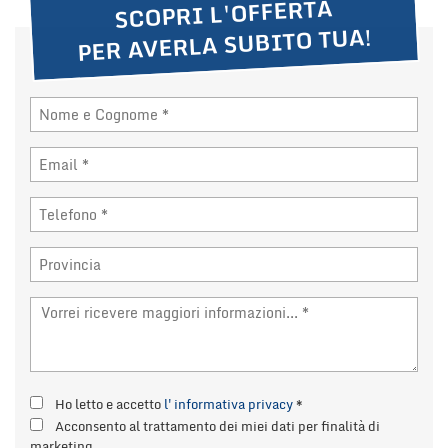
SCOPRI L'OFFERTA
tta
i
PER AVERLA SUBITO TUA!
mpre
Cookie necessari
litato
Cookie delle preferenze
Cookie per il miglioramento dell'esperienza utente
Cookie analitici
Cookie di marketing
Leggi
la
cookie
Ho letto e accetto
l'informativa privacy
*
policy
Acconsento al trattamento dei miei dati per finalità di
marketing