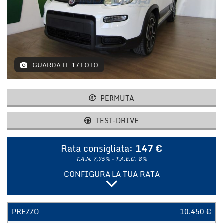
tracciamento
che
NOLEGGIO LUNGO TERMINE
adottiamo
per
offrire
CONTATTACI
le
funzionalità
GUARDA LE 17 FOTO
e
svolgere
le
PERMUTA
attività
di
TEST-DRIVE
seguito
descritte.
Per
Rata consigliata:
147 €
ottenere
T.A.N. 7,95% - T.A.E.G.
8%
maggiori
informazioni
CONFIGURA LA TUA RATA
sull'utilità
e
sul
PREZZO
10.450 €
funzionamento
di