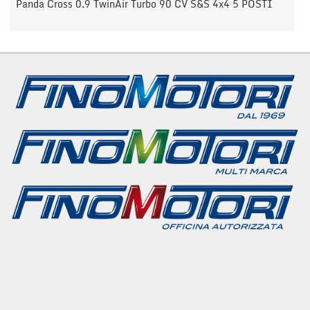
Panda Cross 0.9 TwinAir Turbo 90 CV S&S 4x4 5 POSTI