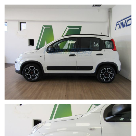
VENITE A TROVARCI NELLA SEDE VENDITA IN VIA
REGINA N.2 A FINO MORNASCO (COMO), TROVERETE
UN'AMPIA GAMMA DI AUTOVETTURE KM ZERO E
D'OCCASIONE DELLE MIGLIORI MARCHE.
GUARDATE IL NOSTRO PARCO AUTO TRAMITE IL
SEGUENTE LINK https://www.finomotori.it/lista-veicoli/
Le informazioni relative a vetture e documentazione, per
quanto accurate, possono tuttavia contenere errori o
imprecisioni. Quanto descritto non ha pertanto valore
contrattuale ma solo informativo. L'onere di verifica è
riservato all'acquirente.
CONTATTI:
UFFICIO +39 031921377
PAGGI LUCA +39 3489047129
BLANDINO PAOLO +39 3490946429