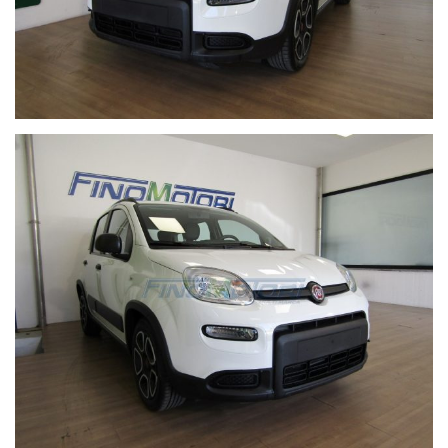
LUCI DIURNE
CLIMATIZZATORE
AUTORADIO TOUCHSCREEN
INGRESSO USB
TELEFONO BLEUTOOTH
ANDROID AUTO
VOLANTE MULTIFUNZIONE
COMPUTER DI BORDO
ALZACRISTALLI ELETTRICI
SEDILI IN TESSUTO
VERNICE PASTELLO BIANCO
GARANZIA 12 MESI DEL CONCESSIONARIO
IMPORTO FINANZIABILE CON RATE PERSONALIZZATE
POSSIBILE PERMUTA O ROTTAMAZIONE
We speak english (Rif. Mr.Paolo).