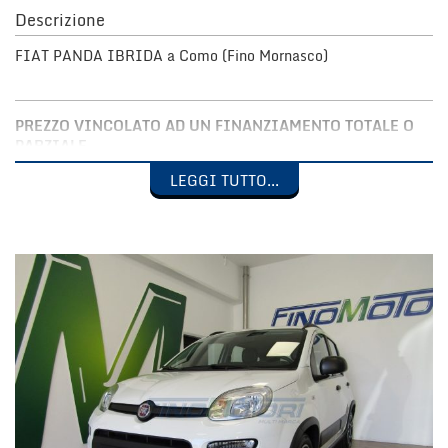
Descrizione
FIAT PANDA IBRIDA a Como (Fino Mornasco)
PREZZO VINCOLATO AD UN FINANZIAMENTO TOTALE O
PARZIALE
IMPORTO MINIMO FINANZIABILE EURO 10.000,00
LEGGI TUTTO...
DURATA MINIMA 48 MESI
FIAT NUOVA PANDA IBRIDA CITY LIFE
KM PERCORSI CERTIFICATI IN FATTURA
DOTAZIONE: