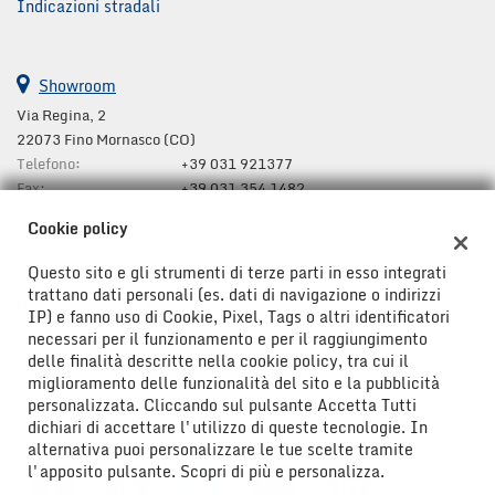
Indicazioni stradali
Showroom
Via Regina, 2
22073 Fino Mornasco (CO)
Telefono:
+39 031 921377
Fax:
+39 031 354 1482
Email:
info@finomotori.it
Cookie policy
Indicazioni stradali
Questo sito e gli strumenti di terze parti in esso integrati
Dati fiscali:
trattano dati personali (es. dati di navigazione o indirizzi
Finomotori s.a.s. di Luca e Matteo Cairoli e C.
IP) e fanno uso di Cookie, Pixel, Tags o altri identificatori
S.S. Dei Giovi, 44, Fino Mornasco (CO)
necessari per il funzionamento e per il raggiungimento
C.F/P.IVA:
01722320130
delle finalità descritte nella cookie policy, tra cui il
Registro delle imprese:
CO 211261
miglioramento delle funzionalità del sito e la pubblicità
personalizzata. Cliccando sul pulsante Accetta Tutti
dichiari di accettare l'utilizzo di queste tecnologie. In
alternativa puoi personalizzare le tue scelte tramite
l'apposito pulsante. Scopri di più e personalizza.