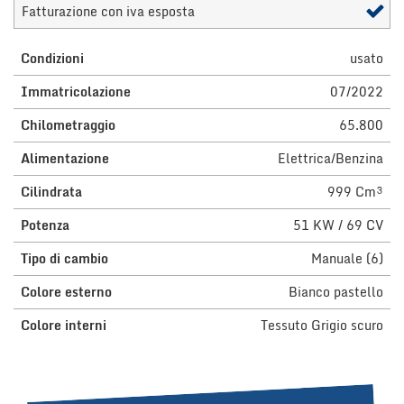
Fatturazione con iva esposta
questi
strumenti
di
Condizioni
usato
tracciamento
si
Immatricolazione
07/2022
rimanda
Chilometraggio
65.800
alla
cookie
Alimentazione
Elettrica/Benzina
policy.
Puoi
Cilindrata
999 Cm³
rivedere
e
Potenza
51 KW / 69 CV
modificare
le
Tipo di cambio
Manuale (6)
tue
scelte
Colore esterno
Bianco pastello
in
qualsiasi
Colore interni
Tessuto Grigio scuro
momento.