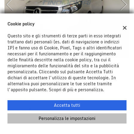
Cookie policy
Questo sito e gli strumenti di terze parti in esso integrati
trattano dati personali (es. dati di navigazione o indirizzi
IP) e fanno uso di Cookie, Pixel, Tags o altri identificatori
necessari per il funzionamento e per il raggiungimento
32.900 Euro
delle finalità descritte nella cookie policy, tra cui il
MERCEDES-BENZ V 200 d Automatic 4Matic Compact 6
miglioramento delle funzionalità del sito e la pubblicità
POSTI
personalizzata. Cliccando sul pulsante Accetta Tutti
dichiari di accettare l'utilizzo di queste tecnologie. In
Usato, 07/2018
100 KW/136 CV
alternativa puoi personalizzare le tue scelte tramite
l'apposito pulsante. Scopri di più e personalizza.
Diesel
Cambio Automatico
2.143 Cm³
167.000 Km
Accetta tutti
Argento Metallizzato
5 Porte
360° camera, Airbag, Airbag laterali, Airbag Passeggero,
Personalizza le impostazioni
Airbag testa, Alzacristalli elettrici, Autoradio, Bluetooth,
Boardcomputer, Bracciolo, BRACCIOLO, CAMBIO