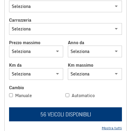
tracciamento
che
NOLEGGIO LUNGO TERMINE
adottiamo
per
Carrozzeria
offrire
CONTATTACI
le
funzionalità
Prezzo massimo
Anno da
e
svolgere
le
attività
Km da
Km massimo
di
seguito
descritte.
Per
Cambio
ottenere
maggiori
Manuale
Automatico
informazioni
sull'utilità
e
56 VEICOLI DISPONIBILI
sul
funzionamento
Mostra tutti
di