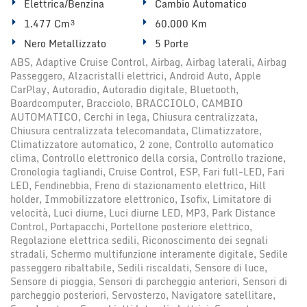
Elettrica/Benzina
Cambio Automatico
1.477 Cm³
60.000 Km
Nero Metallizzato
5 Porte
ABS, Adaptive Cruise Control, Airbag, Airbag laterali, Airbag
Passeggero, Alzacristalli elettrici, Android Auto, Apple
CarPlay, Autoradio, Autoradio digitale, Bluetooth,
Boardcomputer, Bracciolo, BRACCIOLO, CAMBIO
AUTOMATICO, Cerchi in lega, Chiusura centralizzata,
Chiusura centralizzata telecomandata, Climatizzatore,
Climatizzatore automatico, 2 zone, Controllo automatico
clima, Controllo elettronico della corsia, Controllo trazione,
Cronologia tagliandi, Cruise Control, ESP, Fari full-LED, Fari
LED, Fendinebbia, Freno di stazionamento elettrico, Hill
holder, Immobilizzatore elettronico, Isofix, Limitatore di
velocità, Luci diurne, Luci diurne LED, MP3, Park Distance
Control, Portapacchi, Portellone posteriore elettrico,
Regolazione elettrica sedili, Riconoscimento dei segnali
stradali, Schermo multifunzione interamente digitale, Sedile
passeggero ribaltabile, Sedili riscaldati, Sensore di luce,
Sensore di pioggia, Sensori di parcheggio anteriori, Sensori di
parcheggio posteriori, Servosterzo, Navigatore satellitare,