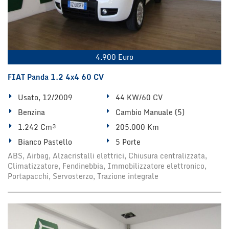
tta
i
mpre
Cookie necessari
litato
4.900 Euro
Cookie delle preferenze
FIAT Panda 1.2 4x4 60 CV
Usato, 12/2009
44 KW/60 CV
Cookie per il miglioramento dell'esperienza utente
Benzina
Cambio Manuale (5)
Cookie analitici
1.242 Cm³
205.000 Km
Bianco Pastello
5 Porte
Cookie di marketing
ABS, Airbag, Alzacristalli elettrici, Chiusura centralizzata,
Climatizzatore, Fendinebbia, Immobilizzatore elettronico,
Portapacchi, Servosterzo, Trazione integrale
Leggi
la
cookie
policy