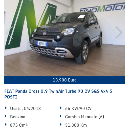
Salva
le
impostazioni
13.900 Euro
FIAT Panda Cross 0.9 TwinAir Turbo 90 CV S&S 4x4 5
POSTI
Usato, 04/2018
66 KW/90 CV
Benzina
Cambio Manuale (6)
875 Cm³
31.000 Km