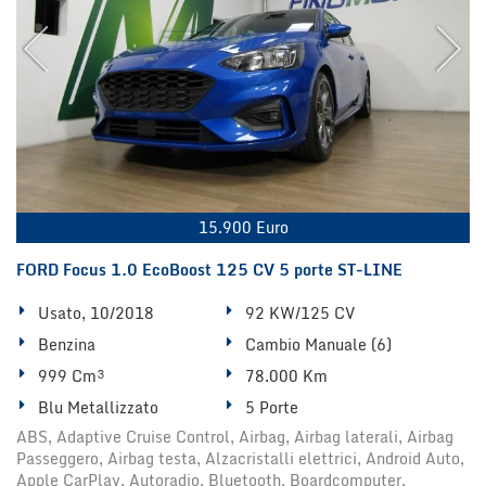
15.900 Euro
FORD Focus 1.0 EcoBoost 125 CV 5 porte ST-LINE
Usato, 10/2018
92 KW/125 CV
Benzina
Cambio Manuale (6)
999 Cm³
78.000 Km
Blu Metallizzato
5 Porte
ABS, Adaptive Cruise Control, Airbag, Airbag laterali, Airbag
Passeggero, Airbag testa, Alzacristalli elettrici, Android Auto,
Apple CarPlay, Autoradio, Bluetooth, Boardcomputer,