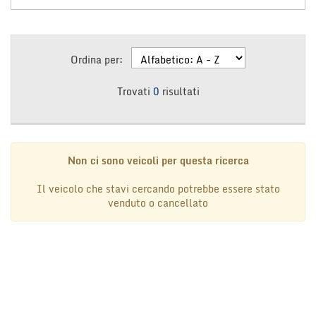
questi
strumenti
di
tracciamento
Ordina per:
si
rimanda
Trovati
0
risultati
alla
cookie
policy.
Puoi
rivedere
Non ci sono veicoli per questa ricerca
e
modificare
Il veicolo che stavi cercando potrebbe essere stato
le
venduto o cancellato
tue
scelte
in
qualsiasi
momento.