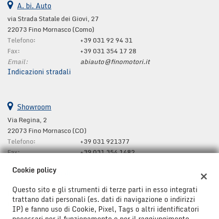
A. bi. Auto
via Strada Statale dei Giovi, 27
22073 Fino Mornasco (Como)
Telefono:
+39 031 92 94 31
Fax:
+39 031 354 17 28
Email:
abiauto@finomotori.it
Indicazioni stradali
Showroom
Via Regina, 2
22073 Fino Mornasco (CO)
Telefono:
+39 031 921377
Fax:
+39 031 354 1482
Email:
info@finomotori.it
Cookie policy
Indicazioni stradali
Questo sito e gli strumenti di terze parti in esso integrati
Dati fiscali:
trattano dati personali (es. dati di navigazione o indirizzi
Finomotori s.a.s. di Luca e Matteo Cairoli e C.
IP) e fanno uso di Cookie, Pixel, Tags o altri identificatori
S.S. Dei Giovi, 44, Fino Mornasco (CO)
necessari per il funzionamento e per il raggiungimento