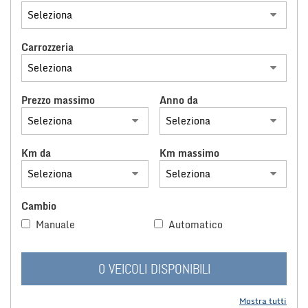
tracciamento
che
NOLEGGIO LUNGO TERMINE
adottiamo
per
Carrozzeria
offrire
CONTATTACI
le
funzionalità
Prezzo massimo
Anno da
e
svolgere
le
attività
Km da
Km massimo
di
seguito
descritte.
Per
Cambio
ottenere
maggiori
Manuale
Automatico
informazioni
sull'utilità
e
0 VEICOLI DISPONIBILI
sul
funzionamento
Mostra tutti
di