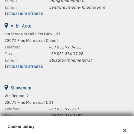
tta
Email:
info@finomotori.it
i
Email:
centrorevisioni@finomotori.it
Indicazioni stradali
mpre
A. bi. Auto
Cookie necessari
litato
via Strada Statale dei Giovi, 27
22073 Fino Mornasco (Como)
Cookie delle preferenze
Telefono:
+39 031 92 94 31
Fax:
+39 031 354 17 28
Cookie per il miglioramento dell'esperienza utente
Email:
abiauto@finomotori.it
Indicazioni stradali
Cookie analitici
Cookie di marketing
Showroom
Via Regina, 2
22073 Fino Mornasco (CO)
Leggi
Telefono:
+39 031 921377
la
Fax:
+39 031 354 1482
cookie
Email:
info@finomotori.it
policy
Cookie policy
Indicazioni stradali