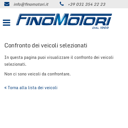
info@finomotori.it
+39 031 354 22 23
HOME
Le
tue
preferenze
SERVIZI PER TE
di
consenso
LA NOSTRA AZIENDA
Confronto dei veicoli selezionati
Il
seguente
pannello
In questa pagina puoi visualizzare il confronto dei veicoli
STORIA
ti
selezionati.
consente
ATTIVITÀ SUL TERRITORIO
di
Non ci sono veicoli da confrontare.
esprimere
le
TROVA AUTO
Torna alla lista dei veicoli
tue
preferenze
di
DOVE CI TROVI
consenso
alle
tecnologie
CLIENTI SODDISFATTI
di