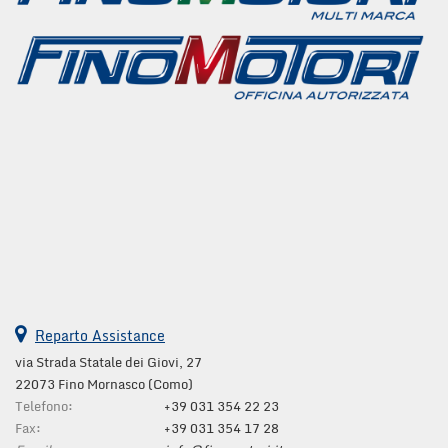
questi
strumenti
di
tracciamento
si
rimanda
alla
cookie
policy.
Puoi
rivedere
e
modificare
le
tue
scelte
Reparto Assistance
in
qualsiasi
via Strada Statale dei Giovi, 27
momento.
22073 Fino Mornasco (Como)
Telefono:
+39 031 354 22 23
Fax:
+39 031 354 17 28