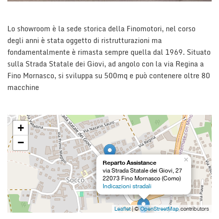
tracciamento
che
NOLEGGIO LUNGO TERMINE
adottiamo
Lo showroom è la sede storica della Finomotori, nel corso
per
degli anni è stata oggetto di ristrutturazioni ma
offrire
CONTATTACI
le
fondamentalmente è rimasta sempre quella dal 1969. Situato
funzionalità
sulla Strada Statale dei Giovi, ad angolo con la via Regina a
e
Fino Mornasco, si sviluppa su 500mq e può contenere oltre 80
svolgere
macchine
le
attività
di
seguito
+
descritte.
Per
−
ottenere
maggiori
×
Reparto Assistance
informazioni
via Strada Statale dei Giovi, 27
sull'utilità
22073 Fino Mornasco (Como)
Indicazioni stradali
e
sul
funzionamento
Leaflet
| ©
OpenStreetMap
contributors
di