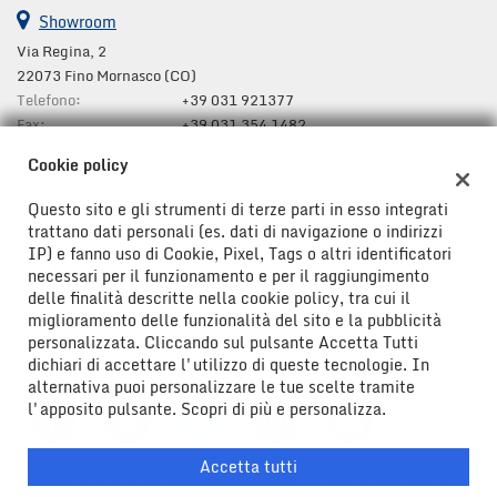
Salva
Showroom
le
Via Regina, 2
impostazioni
22073 Fino Mornasco (CO)
Telefono:
+39 031 921377
Fax:
+39 031 354 1482
Email:
info@finomotori.it
Cookie policy
Indicazioni stradali
Questo sito e gli strumenti di terze parti in esso integrati
Dati fiscali:
trattano dati personali (es. dati di navigazione o indirizzi
Finomotori s.a.s. di Luca e Matteo Cairoli e C.
IP) e fanno uso di Cookie, Pixel, Tags o altri identificatori
S.S. Dei Giovi, 44, Fino Mornasco (CO)
necessari per il funzionamento e per il raggiungimento
C.F/P.IVA:
01722320130
delle finalità descritte nella cookie policy, tra cui il
Registro delle imprese:
CO 211261
miglioramento delle funzionalità del sito e la pubblicità
personalizzata. Cliccando sul pulsante Accetta Tutti
dichiari di accettare l'utilizzo di queste tecnologie. In
alternativa puoi personalizzare le tue scelte tramite
l'apposito pulsante. Scopri di più e personalizza.
Accetta tutti
Copyright © 2026 GestionaleAuto.com S.r.l., Tutti i diritti
riservati -
Leggi l'informativa sulla privacy
-
Cookie Policy