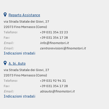
tta
i
Reparto Assistance
mpre
Cookie necessari
via Strada Statale dei Giovi, 27
litato
22073 Fino Mornasco (Como)
Telefono:
+39 031 354 22 23
Cookie delle preferenze
Fax:
+39 031 354 17 28
Email:
info@finomotori.it
Cookie per il miglioramento dell'esperienza utente
Email:
centrorevisioni@finomotori.it
Indicazioni stradali
Cookie analitici
A. bi. Auto
via Strada Statale dei Giovi, 27
Cookie di marketing
22073 Fino Mornasco (Como)
Telefono:
+39 031 92 94 31
Fax:
+39 031 354 17 28
Leggi
Email:
abiauto@finomotori.it
la
Indicazioni stradali
cookie
policy